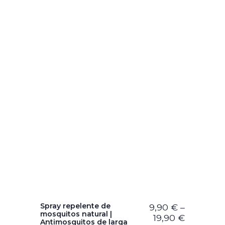
Spray repelente de
9,90
€
–
mosquitos natural |
19,90
€
Antimosquitos de larga