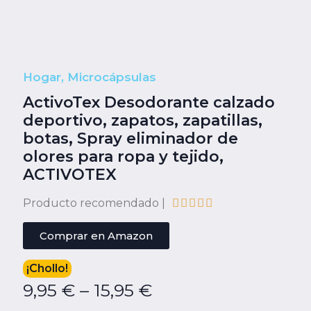
Hogar
,
Microcápsulas
ActivoTex Desodorante calzado
deportivo, zapatos, zapatillas,
botas, Spray eliminador de
olores para ropa y tejido,
ACTIVOTEX
Producto recomendado |





Comprar en Amazon
¡Chollo!
9,95
€
–
15,95
€