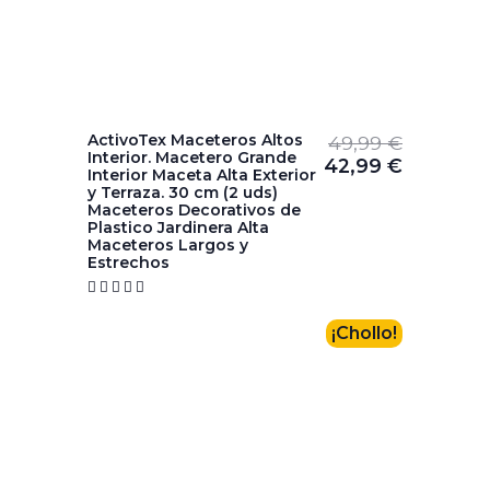
ActivoTex Maceteros Altos
49,99
€
Interior. Macetero Grande
42,99
€
Interior Maceta Alta Exterior
y Terraza. 30 cm (2 uds)
Maceteros Decorativos de
Plastico Jardinera Alta
Maceteros Largos y
Estrechos





¡Chollo!