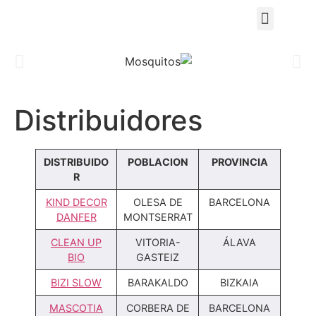
Distribuidores
DISTRIBUIDO
POBLACION
PROVINCIA
R
KIND DECOR
OLESA DE
BARCELONA
DANFER
MONTSERRAT
CLEAN UP
VITORIA-
ÁLAVA
BIO
GASTEIZ
BIZI SLOW
BARAKALDO
BIZKAIA
MASCOTIA
CORBERA DE
BARCELONA