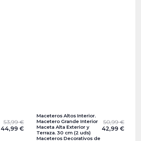
Maceteros Altos Interior.
Macetero Grande Interior
53,99
€
50,99
€
Maceta Alta Exterior y
44,99
€
42,99
€
Terraza. 30 cm (2 uds)
Maceteros Decorativos de